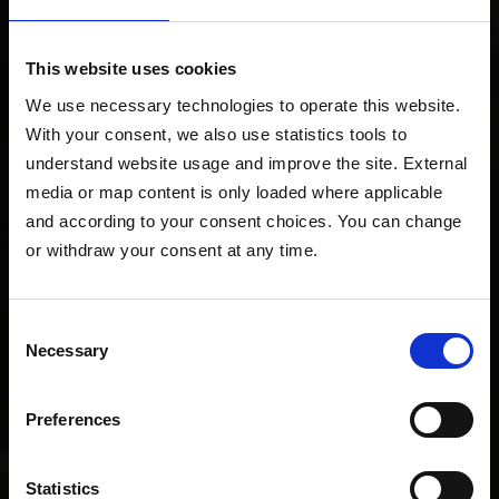
심 폭
This website uses cookies
We use necessary technologies to operate this website. 
With your consent, we also use statistics tools to 
>900 °C
understand website usage and improve the site. External 
media or map content is only loaded where applicable 
TMC가 제시한 금속/합금 용융 온도 범위
and according to your consent choices. You can change 
or withdraw your consent at any time.
Consent
Necessary
Selection
Preferences
고객 가치가 생기는 지점
Statistics