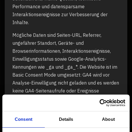
Performance und datensparsame
Interaktionsereignisse zur Verbesserung der
Inhalte.
Mögliche Daten sind Seiten-URL, Referrer,
ungefährer Standort, Geräte- und
Browserinformationen, Interaktionsereignisse,
Einwilligungsstatus sowie Google-Analytics-
Kennungen wie _ga und _ga_*. Die Website ist im
Basic Consent Mode umgesetzt: GA4 wird vor
Analyse-Einwilligung nicht geladen und es werden
keine GA4-Seitenaufrufe oder Ereignisse
gesendet.
Formularinhalte wie Namen, E-Mail-Adressen,
Telefonnummern, Unternehmensnamen oder
Consent
Details
About
Freitextnachrichten werden nicht an GA4