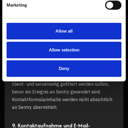
Einwilligung, im Browser eingesetzt werden. Dabei
Marketing
können technische Ereignisdaten wie URL-Pfad
ohne Suchparameter,
Browser-/Geräteinformationen, Laufzeitfehler und
Allow all
bereinigte Diagnosekontexte verarbeitet werden.
Die Browser-Integration ist so konfiguriert, dass
Allow selection
Session Replay derzeit deaktiviert ist und
personenbezogene Formularinhalte,
Kontaktfelder, Cookies, Autorisierungsdaten,
Deny
UTM-Parameter und Abfragezeichenfolgen
client- und serverseitig gefiltert werden sollen,
bevor ein Ereignis an Sentry gesendet wird.
Kontaktformularinhalte werden nicht absichtlich
an Sentry übermittelt.
9. Kontaktaufnahme und E-Mail-