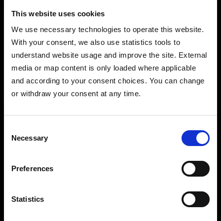
gesendet. Rechtsgrundlage für GA4-Analyse-
This website uses cookies
Cookies und Tracking ist Art. 6 Abs. 1 lit. a DSGVO
We use necessary technologies to operate this website. 
(Einwilligung). Sie können die Einwilligung
With your consent, we also use statistics tools to 
jederzeit über die Cookie-Einstellungen
understand website usage and improve the site. External 
widerrufen.
media or map content is only loaded where applicable 
and according to your consent choices. You can change 
7. Google Search Console
or withdraw your consent at any time.
Google Search Console wird für aggregierte SEO-
und Suchleistungsdaten der verifizierten Domain
Consent
genutzt. Search Console setzt über diese Website
Necessary
Selection
keine Cookies im Browser von Besuchern.
Preferences
8. Sentry Fehlerdiagnose
Sentry kann für technische Fehlerdiagnose im
Statistics
Backend und, nach erteilter Analyse-/Statistik-