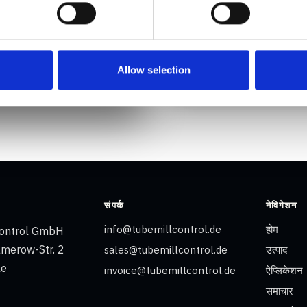
अनुरोधित दस्तावेज
प्रीमियम डाउनलोड लोड हो रहे हैं..
व्यावसायिक ईमेल पता
Allow selection
संपर्क
नेविगेशन
info@tubemillcontrol.de
होम
Control GmbH
amerow-Str. 2
sales@tubemillcontrol.de
उत्पाद
le
invoice@tubemillcontrol.de
ऐप्लिकेशन
समाचार