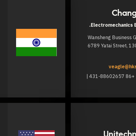
Chang
Electromechanics E
Wansheng Business G
6789 Yatai Street, 13
veagle@hks
+86 431-88602658 | +86 431-88602657 |
Unitech