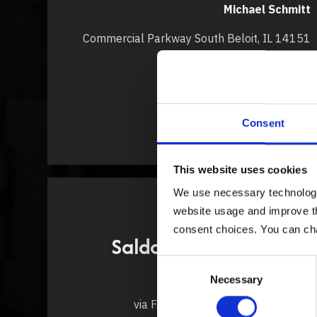
Michael Schmitt
14151 Commercial Parkway South Beloit, IL
61080
michael@fusionquality.com
+1 (815) 243-0286
Consent
www.fusionquality.com
This website uses cookies
We use necessary technologies
website usage and improve th
ITALY
consent choices. You can ch
Saldobraz Engineering
Consent
Srl Paolo Maggiora
Necessary
Selection
via F.Coppi 11 I-10043 Orbassano