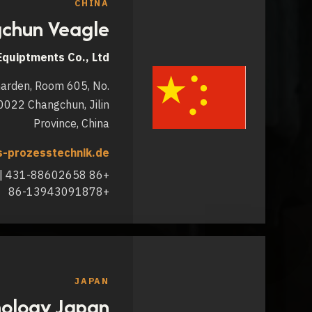
CHINA
chun Veagle
quiptments Co., Ltd.
arden, Room 605, No.
0022 Changchun, Jilin
Province, China
-prozesstechnik.de
+86-13943091878
JAPAN
nology Japan