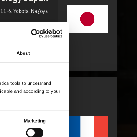
1-11-6, Yokota, Nagoya
ki@unitechnology.biz
526788-002
w.unitechnology.biz
About
ics tools to understand 
cable and according to your 
FRANCE
SANA
Marketing
Lille, France