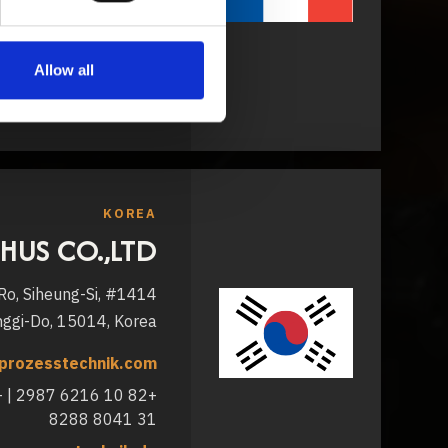
lille@sana.tm.fr
+33 3 28 29 68 68
www.sana.fr
Allow all
KOREA
HUS CO.,LTD
o-Ro, Siheung-Si,
ggi-Do, 15014, Korea
prozesstechnik.com
31 8041 8288