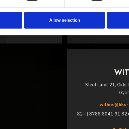
Allow selection
WIT
#1414 Steel Land, 21, Oid
Gyen
withus@hks-
+82 10 6216 2987 | +82 31 8041 8788 | +82