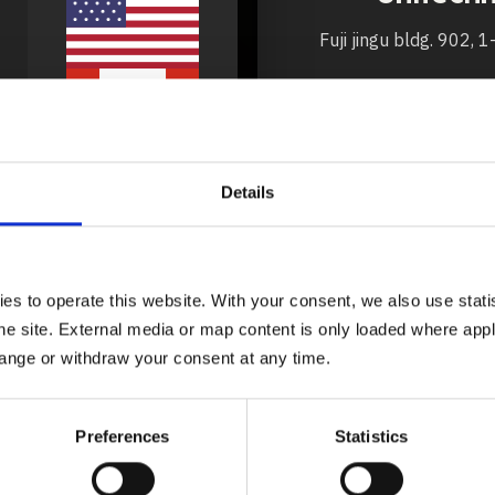
Fuji jingu bldg. 902, 
katsuhiro.se
+81 08037207270 | +81 526788-003 | +81
ww
Details
 to operate this website. With your consent, we also use statist
e site. External media or map content is only loaded where appli
ange or withdraw your consent at any time.
Preferences
Statistics