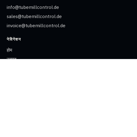
info@tubemillcontrol.de
sales@tubemillcontrol.de
invoice@tubemillcontrol.de
नेविगेशन
होम
उत्पाद
ऐप्लिकेशन
समाचार
डाउनलोड
सपोर्ट
करियर
हम कौन हैं
भागीदार